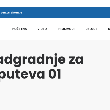
pen.telekom.rs
POČETNA
VIDEO
PROIZVODI
USLUGE
K
adgradnje za
puteva 01