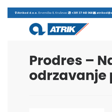
Atrikod d.o.o.
Brvenička 8, Kruševac
+381 37 443 068
atrikod@o
Prodres – N
odrzavanje 