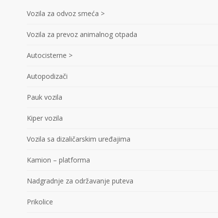
Vozila za odvoz smeća >
Vozila za prevoz animalnog otpada
Autocisterne >
Autopodizači
Pauk vozila
Kiper vozila
Vozila sa dizaličarskim uređajima
Kamion – platforma
Nadgradnje za održavanje puteva
Prikolice