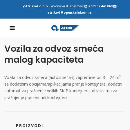
Atrikod d.o.o.
Brvenička 8, Kruševac
+381 37 443 068
atrikod@open.telekom.rs
Vozila za odvoz smeća
malog kapaciteta
Vozila za odvoz smeća (autosmećari) zapremine od 3 – 24 m³
sa dodatnim opcijama/aplikacijama pranje kontejnera, dodatni
automat za pražnenje velikih SKIP kontejnera, dizalicama za
pražnjenje podzemnih kontejnera
PROIZVODI