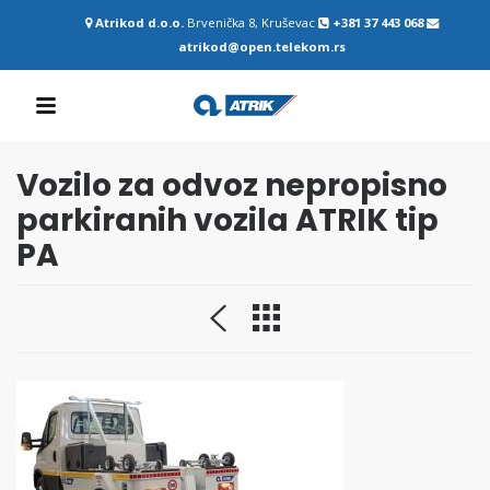
Atrikod d.o.o.
Brvenička 8, Kruševac
+381 37 443 068
atrikod@open.telekom.rs
Vozilo za odvoz nepropisno
parkiranih vozila ATRIK tip
PA